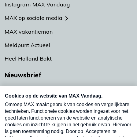
Instagram MAX Vandaag
MAX op sociale media
MAX vakantieman
Meldpunt Actueel
Heel Holland Bakt
Nieuwsbrief
Neem hier een gratis abonnement op onze
nieuwsbrief. Elke vrijdag- en dinsdagochtend in
uw mailbox.
Verzend