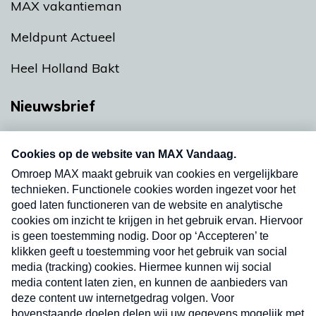
MAX vakantieman
Meldpunt Actueel
Heel Holland Bakt
Nieuwsbrief
Neem hier een gratis abonnement op onze
nieuwsbrief. Elke vrijdag- en dinsdagochtend in
uw mailbox.
Verzend