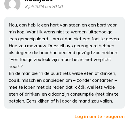
8 juli 2024 om 20:00
Nou, dan heb ik een hart van steen en een bord voor
m’n kop. Want ik wens niet te worden ‘uitgenodigd’ –
lees gemanipuleerd – om al dan niet een fooi te geven.
Hoe zou mevrouw Dresselhuys gereageerd hebben
als degene die haar had bediend gezégd zou hebben:
“Een fooitje zou leuk zijn, maar het is niet verplicht
hoor!”?
En de man die ‘in de buurt’ iets wilde eten of drinken,
zou ik misschien aanbieden om – zonder contanten –
mee te lopen met als reden dat ik óók wel iets wilde
eten of drinken, en aldaar zijn consumptie (met pin) te
betalen. Eens kijken of hij door de mand zou vallen.
Log in om te reageren