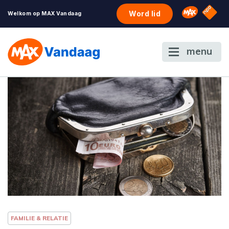
NPO S
Omroep 
Word lid
Welkom op MAX Vandaag
menu
FAMILIE & RELATIE