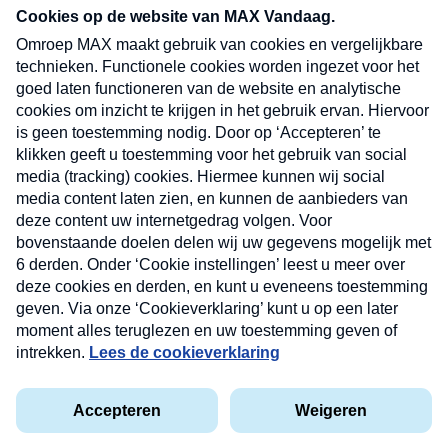
nieuwsbrief. Elke vrijdag- en dinsdagochtend in
uw mailbox.
Verzend
Nieuwsbrief
Neem hier een gratis abonnement op onze
nieuwsbrief. Elke vrijdag- en dinsdagochtend in uw
mailbox.
Contact
Algemene voorwaarden
Privacyverklaring
Cookieverklaring
Kwetsbaarheid melden
privacyverklaring
Copyright © 2026 MAX Vandaag -
Omroep MAX