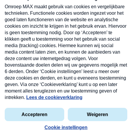
uw mailbox.
Verzend
Nieuwsbrief
Neem hier een gratis abonnement op onze
nieuwsbrief. Elke vrijdag- en dinsdagochtend in uw
mailbox.
Contact
Algemene voorwaarden
Privacyverklaring
Cookieverklaring
Kwetsbaarheid melden
privacyverklaring
Copyright © 2026 MAX Vandaag -
Omroep MAX