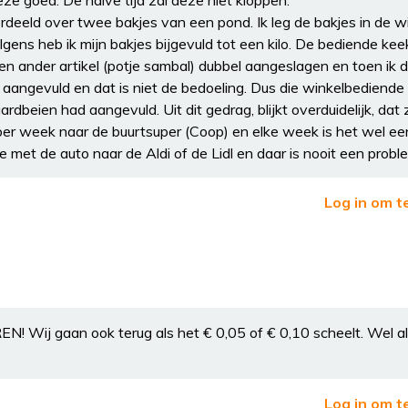
ze goed. De halve tijd zal deze niet kloppen.
rdeeld over twee bakjes van een pond. Ik leg de bakjes in de w
ns heb ik mijn bakjes bijgevuld tot een kilo. De bediende ke
n ander artikel (potje sambal) dubbel aangeslagen en toen ik 
 aangevuld en dat is niet de bedoeling. Dus die winkelbediend
rdbeien had aangevuld. Uit dit gedrag, blijkt overduidelijk, dat 
r per week naar de buurtsuper (Coop) en elke week is het wel ee
 met de auto naar de Aldi of de Lidl en daar is nooit een probl
Log in om t
ij gaan ook terug als het € 0,05 of € 0,10 scheelt. Wel alt
Log in om t