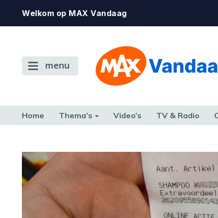
Welkom op MAX Vandaag
menu
Home
Thema’s
Video’s
TV & Radio
CONSUMENT
ETEN & DRINKEN
FAMILIE & RELATIE
GELD, W
TERUG NAAR TOEN