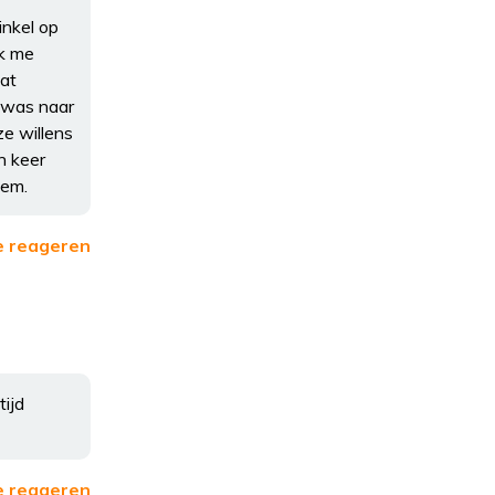
inkel op
ek me
dat
e was naar
ze willens
n keer
eem.
e reageren
ijd
e reageren