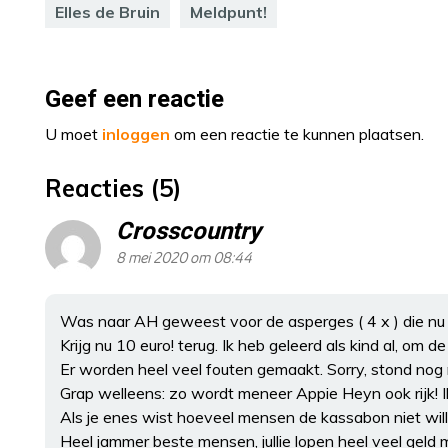
Elles de Bruin
Meldpunt!
Geef een reactie
U moet
inloggen
om een reactie te kunnen plaatsen.
Reacties (5)
Crosscountry
8 mei 2020 om 08:44
Was naar AH geweest voor de asperges ( 4 x ) die nu 
Krijg nu 10 euro! terug. Ik heb geleerd als kind al, om
Er worden heel veel fouten gemaakt. Sorry, stond nog n
Grap welleens: zo wordt meneer Appie Heyn ook rijk! I
Als je enes wist hoeveel mensen de kassabon niet wille
Heel jammer beste mensen, jullie lopen heel veel geld m