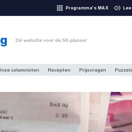
Programma's MAX
Lee
Dé website voor de 50-plusser
Onze columnisten
Recepten
Prijsvragen
Puzzel
ERK & RECHT
GEZONDHEID & SPORT
HUIS, TUIN & HOBBY
MEDIA & 