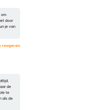
k om
iet door
un je van
e reageren
ltijd,
Maar de
ole te
n als de