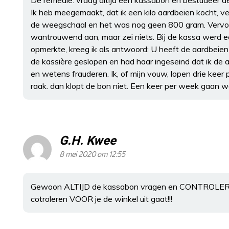
De remedie: vraag altijd een kassabon en bestudeer de
Ik heb meegemaakt, dat ik een kilo aardbeien kocht, ve
de weegschaal en het was nog geen 800 gram. Vervolge
wantrouwend aan, maar zei niets. Bij de kassa werd ee
opmerkte, kreeg ik als antwoord: U heeft de aardbeien
de kassière geslopen en had haar ingeseind dat ik de aa
en wetens frauderen. Ik, of mijn vouw, lopen drie kee
raak. dan klopt de bon niet. Een keer per week gaan we
G.H. Kwee
8 mei 2020 om 12:55
Gewoon ALTIJD de kassabon vragen en CONTROLEREN! W
cotroleren VOOR je de winkel uit gaat!!!