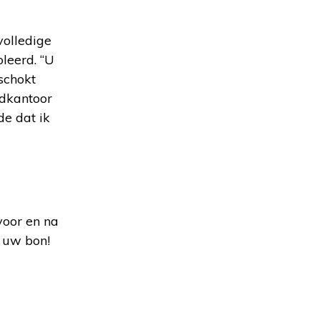
volledige
leerd. “U
eschokt
fdkantoor
de dat ik
voor en na
d uw bon!