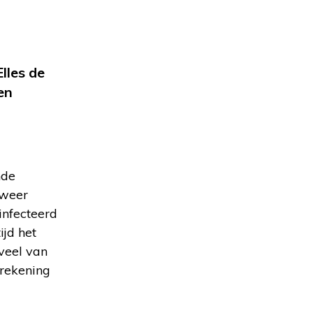
Elles de
en
nde
sweer
infecteerd
ijd het
 veel van
 rekening