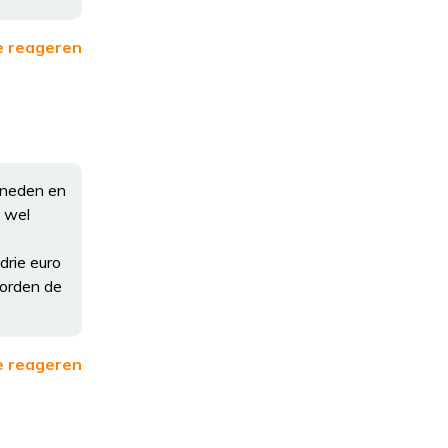
e reageren
beneden en
t wel
drie euro
worden de
e reageren