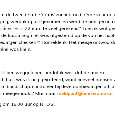
dat de tweede tube ‘gratis’ zonnebrandcrème voor de 
ugging, werd ik apart genomen en werd de bon gecontro
ssière: “Er is 22 euro te veel gerekend.” Toen ik wat g
t de kassa nog niet was afgestemd op de van het hoo
iedingen checken?”, stamelde ik. Het meisje antwoord
kel was klein.
. Ik ben weggelopen, omdat ik wist dat de andere
 thuis was ik nog geïrriteerd, want hoeveel mensen 
jn boodschap: controleer bij deze aanbiedingen altij
ens meegemaakt? Mail naar
meldpunt@omroepmax.nl
ag om 19.00 uur op NPO 2.