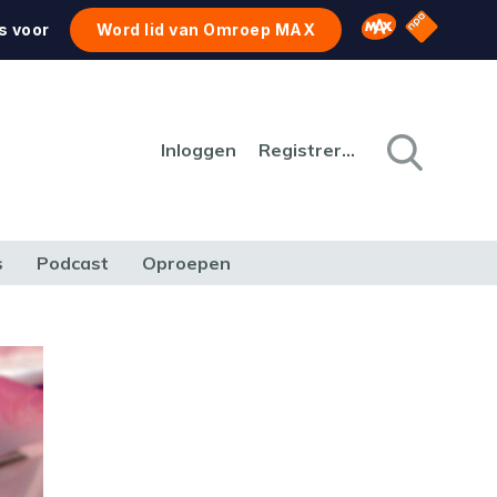
NPO Star
Omroep MAX
s voor
Word lid van Omroep MAX
Inloggen
Registreren
s
Podcast
Oproepen
CULTUUR
NATUUR & MILIEU
REIZEN & VERKEER