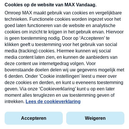
nieuwsbrief. Elke vrijdag- en dinsdagochtend in
uw mailbox.
Verzend
Nieuwsbrief
Neem hier een gratis abonnement op onze
nieuwsbrief. Elke vrijdag- en dinsdagochtend in uw
mailbox.
Contact
Algemene voorwaarden
Privacyverklaring
Cookieverklaring
Kwetsbaarheid melden
privacyverklaring
Copyright © 2026 MAX Vandaag -
Omroep MAX