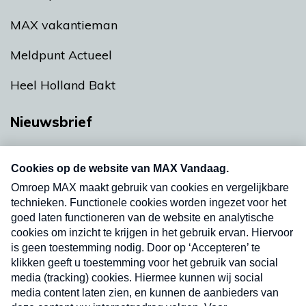
MAX vakantieman
Meldpunt Actueel
Heel Holland Bakt
Nieuwsbrief
Neem hier een gratis abonnement op onze
nieuwsbrief. Elke vrijdag- en dinsdagochtend in
uw mailbox.
Verzend