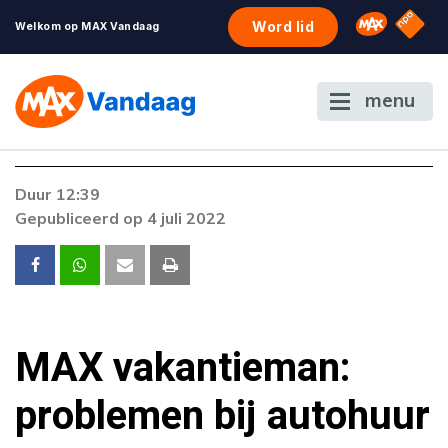
NPO S
Omroep 
Word lid
Welkom op MAX Vandaag
menu
Foutcode 6001
Duur 12:39
Er is een licentie-fout opgetreden. Als het
Gepubliceerd op 4 juli 2022
probleem zich blijft voordoen, neem dan
contact op met onze klantenservice.
MAX vakantieman:
problemen bij autohuur