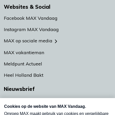
Websites & Social
Facebook MAX Vandaag
Instagram MAX Vandaag
MAX op sociale media
MAX vakantieman
Meldpunt Actueel
Heel Holland Bakt
Nieuwsbrief
Neem hier een gratis abonnement op onze
nieuwsbrief. Elke vrijdag- en dinsdagochtend in
uw mailbox.