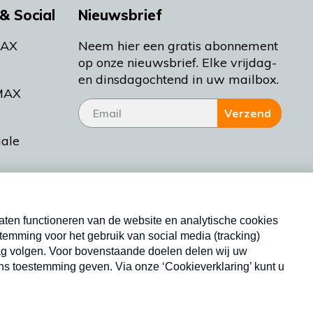
& Social
Nieuwsbrief
MAX
Neem hier een gratis abonnement
op onze nieuwsbrief. Elke vrijdag-
en dinsdagochtend in uw mailbox.
MAX
Verzend
iale
tieman
ctueel
Nieuwsbrief
d Bakt
Neem hier een gratis abonnement op onze
nieuwsbrief. Elke vrijdag- en dinsdagochtend in uw
mailbox.