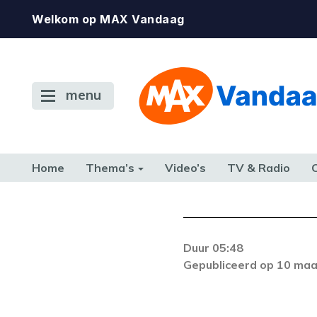
Welkom op MAX Vandaag
menu
Home
Thema’s
Video’s
TV & Radio
CONSUMENT
ETEN & DRINKEN
FAMILIE & RELATIE
GELD, W
TERUG NAAR TOEN
Duur 05:48
De gewenste st
Gepubliceerd op 10 maa
beschikbaar. Als he
neem dan contact