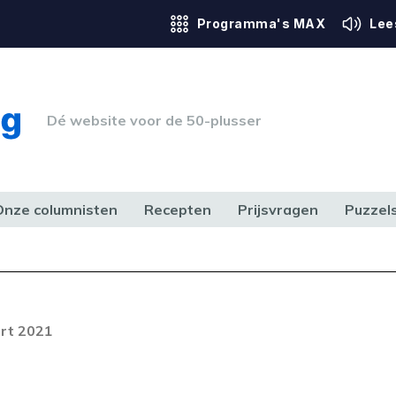
Programma's MAX
Lee
Dé website voor de 50-plusser
Onze columnisten
Recepten
Prijsvragen
Puzzel
ERK & RECHT
GEZONDHEID & SPORT
HUIS, TUIN & HOBBY
MEDIA & 
Foutcode 403
ream is op dit moment niet
rt 2021
t probleem zich blijft voordoen,
 op met onze klantenservice.