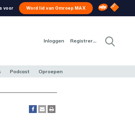
NPO Star
Omroep MAX
s voor
Word lid van Omroep MAX
Inloggen
Registreren
s
Podcast
Oproepen
CULTUUR
NATUUR & MILIEU
REIZEN & VERKEER