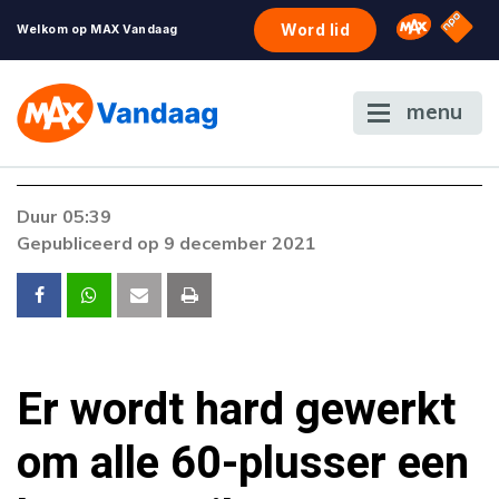
NPO S
Omroep 
Word lid
Welkom op MAX Vandaag
menu
Foutcode 403
Duur 05:39
De gewenste stream is op dit moment niet
Gepubliceerd op 9 december 2021
beschikbaar. Als het probleem zich blijft
voordoen, neem dan contact op met onze
klantenservice.
Er wordt hard gewerkt
om alle 60-plusser een