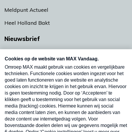
Meldpunt Actueel
Heel Holland Bakt
Nieuwsbrief
Neem hier een gratis abonnement op onze
nieuwsbrief. Elke vrijdag- en dinsdagochtend in
uw mailbox.
Verzend