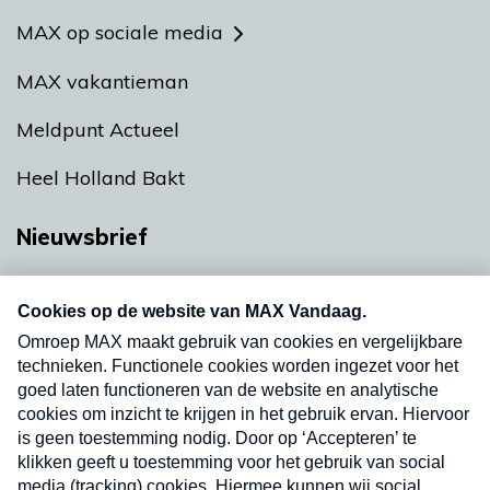
MAX op sociale media
MAX vakantieman
Meldpunt Actueel
Heel Holland Bakt
Nieuwsbrief
Neem hier een gratis abonnement op onze
nieuwsbrief. Elke vrijdag- en dinsdagochtend in
uw mailbox.
Verzend