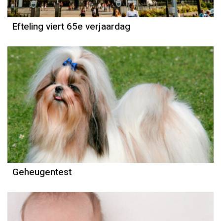
Efteling viert 65e verjaardag
Column
Tineke de Nooij
Geheugentest