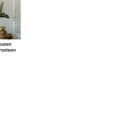
oeien
t meteen