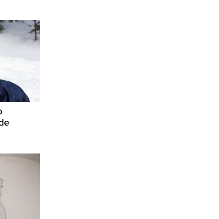
o
 de