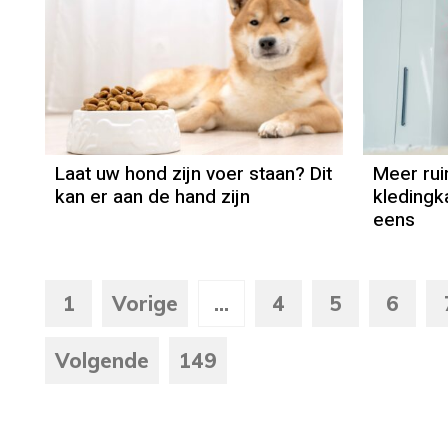
Laat uw hond zijn voer staan? Dit
Meer rui
kan er aan de hand zijn
kledingk
eens
1
Vorige
...
4
5
6
Volgende
149