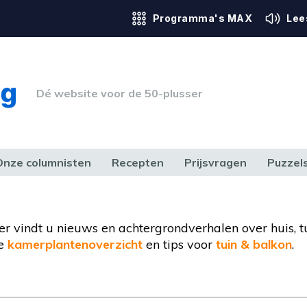
Programma's MAX
Lee
Dé website voor de 50-plusser
Onze columnisten
Recepten
Prijsvragen
Puzzel
ERK & RECHT
GEZONDHEID & SPORT
HUIS, TUIN & HOBBY
MEDIA & 
ier vindt u nieuws en achtergrondverhalen over huis, t
de
kamerplantenoverzicht
en tips voor
tuin & balkon
.