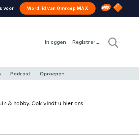
NPO Star
Omroep MAX
s voor
Word lid van Omroep MAX
Inloggen
Registreren
s
Podcast
Oproepen
CULTUUR
NATUUR & MILIEU
REIZEN & VERKEER
uin & hobby. Ook vindt u hier ons