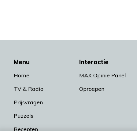
Menu
Interactie
Home
MAX Opinie Panel
TV & Radio
Oproepen
Prijsvragen
Puzzels
Recepten