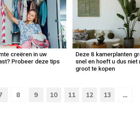
mte creëren in uw
Deze 8 kamerplanten gr
ast? Probeer deze tips
snel en hoeft u dus nie
groot te kopen
7
8
9
10
11
12
13
...