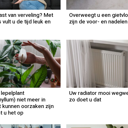
last van verveling? Met
Overweegt u een gietvlo
 vult u de tijd leuk en
zijn de voor- en nadelen
lepelplant
Uw radiator mooi wegwe
yllum) niet meer in
zo doet u dat
it kunnen oorzaken zijn
t u het op