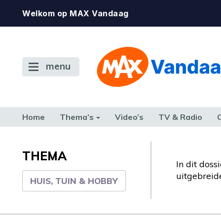
Welkom op MAX Vandaag
menu
Home
Thema’s
Video’s
TV & Radio
CONSUMENT
ETEN & DRINKEN
FAMILIE & RELATIE
GELD, W
TERUG NAAR TOEN
THEMA
In dit doss
uitgebrei
HUIS, TUIN & HOBBY