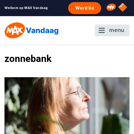
NPO S
Omroep 
Word lid
Welkom op MAX Vandaag
menu
zonnebank