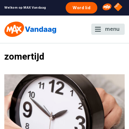
NPO S
Omroep 
Word lid
Welkom op MAX Vandaag
menu
zomertijd