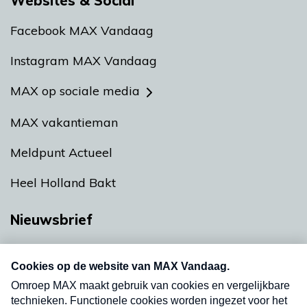
Websites & Social
Facebook MAX Vandaag
Instagram MAX Vandaag
MAX op sociale media
MAX vakantieman
Meldpunt Actueel
Heel Holland Bakt
Nieuwsbrief
Neem hier een gratis abonnement op onze
nieuwsbrief. Elke vrijdag- en dinsdagochtend in
uw mailbox.