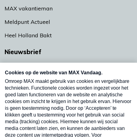
MAX vakantieman
Meldpunt Actueel
Heel Holland Bakt
Nieuwsbrief
Neem hier een gratis abonnement op onze
nieuwsbrief. Elke vrijdag- en dinsdagochtend in
uw mailbox.
Verzend