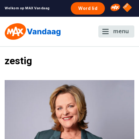
NPO S
Omroep 
Word lid
Welkom op MAX Vandaag
menu
zestig