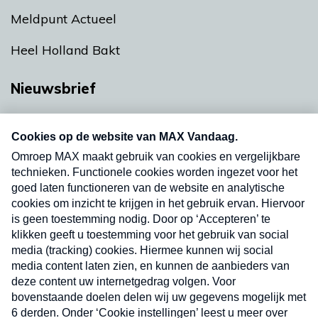
Meldpunt Actueel
Heel Holland Bakt
Nieuwsbrief
Neem hier een gratis abonnement op onze
nieuwsbrief. Elke vrijdag- en dinsdagochtend in
uw mailbox.
Verzend