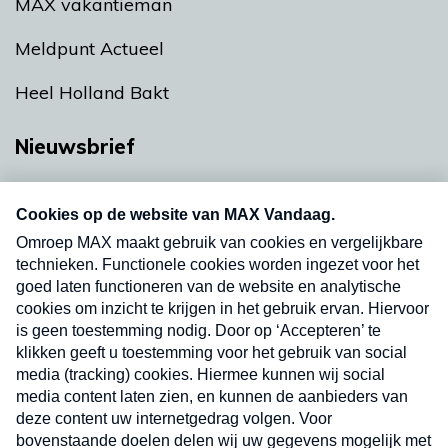
MAX vakantieman
Meldpunt Actueel
Heel Holland Bakt
Nieuwsbrief
Neem hier een gratis abonnement op onze
nieuwsbrief. Elke vrijdag- en dinsdagochtend in
uw mailbox.
Verzend