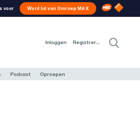
NPO Star
Omroep MAX
s voor
Word lid van Omroep MAX
Inloggen
Registreren
s
Podcast
Oproepen
CULTUUR
NATUUR & MILIEU
REIZEN & VERKEER