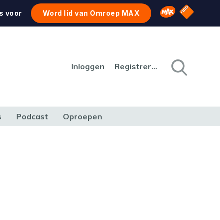
NPO Star
Omroep MAX
s voor
Word lid van Omroep MAX
Inloggen
Registreren
s
Podcast
Oproepen
CULTUUR
NATUUR & MILIEU
REIZEN & VERKEER