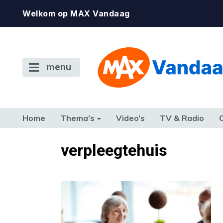
Welkom op MAX Vandaag
menu
Home
Thema’s
Video’s
TV & Radio
CONSUMENT
ETEN & DRINKEN
FAMILIE & RELATIE
GELD, W
verpleegtehuis
TERUG NAAR TOEN