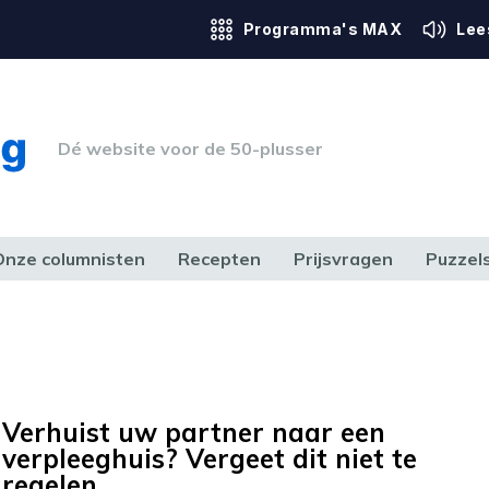
Programma's MAX
Lee
Dé website voor de 50-plusser
Onze columnisten
Recepten
Prijsvragen
Puzzel
ERK & RECHT
GEZONDHEID & SPORT
HUIS, TUIN & HOBBY
MEDIA & 
Verhuist uw partner naar een
verpleeghuis? Vergeet dit niet te
regelen