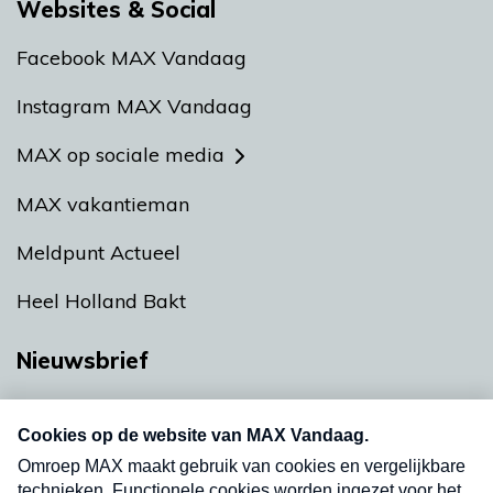
Websites & Social
Facebook MAX Vandaag
Instagram MAX Vandaag
MAX op sociale media
MAX vakantieman
Meldpunt Actueel
Heel Holland Bakt
Nieuwsbrief
Neem hier een gratis abonnement op onze
nieuwsbrief. Elke vrijdag- en dinsdagochtend in
uw mailbox.