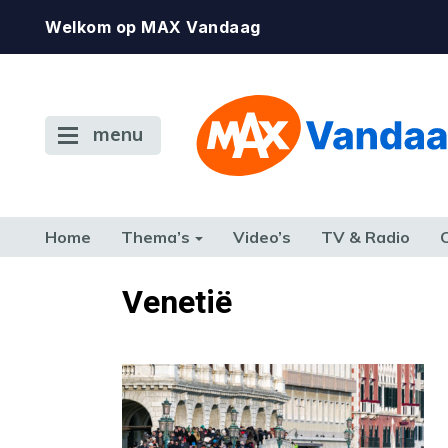
Welkom op MAX Vandaag
menu
Home
Thema’s
Video’s
TV & Radio
CONSUMENT
ETEN & DRINKEN
FAMILIE & RELATIE
GELD, W
Venetië
TERUG NAAR TOEN