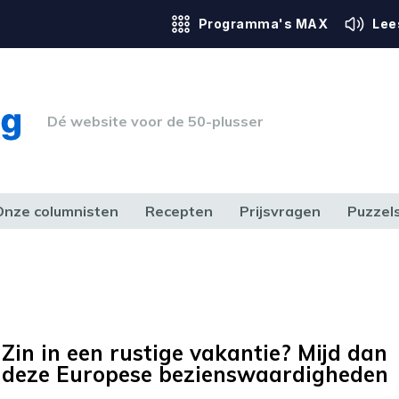
Programma's MAX
Lee
Dé website voor de 50-plusser
Onze columnisten
Recepten
Prijsvragen
Puzzel
ERK & RECHT
GEZONDHEID & SPORT
HUIS, TUIN & HOBBY
MEDIA & 
Zin in een rustige vakantie? Mijd dan
deze Europese bezienswaardigheden