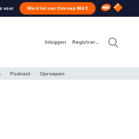
NPO Star
Omroep MAX
s voor
Word lid van Omroep MAX
Inloggen
Registreren
s
Podcast
Oproepen
CULTUUR
NATUUR & MILIEU
REIZEN & VERKEER