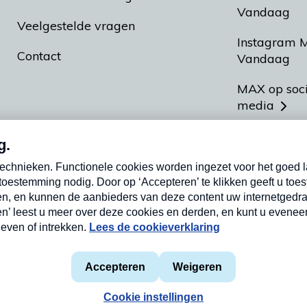
Vandaag
Veelgestelde vragen
Instagram 
Contact
Vandaag
MAX op soc
media
MAX vakan
Meldpunt A
Heel Hollan
aarden
Privacyverklaring
Cookieverklaring