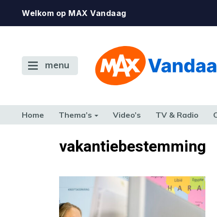
Welkom op MAX Vandaag
menu
Home
Thema’s
Video’s
TV & Radio
CONSUMENT
ETEN & DRINKEN
FAMILIE & RELATIE
GELD, W
vakantiebestemming
TERUG NAAR TOEN