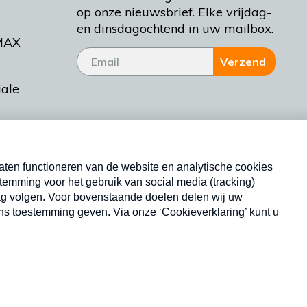
op onze nieuwsbrief. Elke vrijdag-
en dinsdagochtend in uw mailbox.
MAX
Verzend
iale
tieman
ctueel
Nieuwsbrief
d Bakt
Neem hier een gratis abonnement op onze
nieuwsbrief. Elke vrijdag- en dinsdagochtend in uw
mailbox.
Copyright © 2026 MAX Vandaag -
Omroep MAX
privacyverklaring