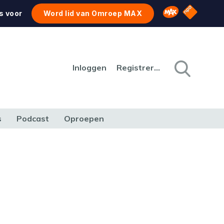
NPO Star
Omroep MAX
s voor
Word lid van Omroep MAX
Inloggen
Registreren
s
Podcast
Oproepen
CULTUUR
NATUUR & MILIEU
REIZEN & VERKEER