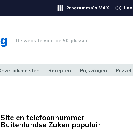
Programma's MAX
Lee
Dé website voor de 50-plusser
Onze columnisten
Recepten
Prijsvragen
Puzzel
ERK & RECHT
GEZONDHEID & SPORT
HUIS, TUIN & HOBBY
MEDIA & 
Site en telefoonnummer
Buitenlandse Zaken populair