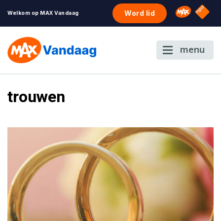
NPO S
Omroep 
Word lid
Welkom op MAX Vandaag
menu
trouwen