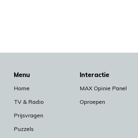
Menu
Interactie
Home
MAX Opinie Panel
TV & Radio
Oproepen
Prijsvragen
Puzzels