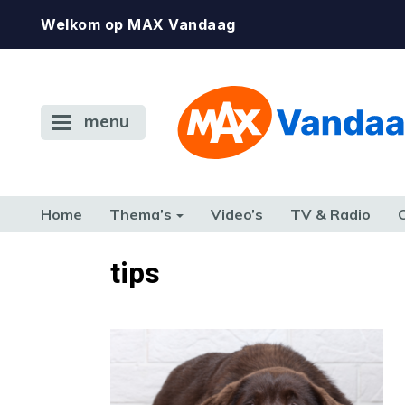
Welkom op MAX Vandaag
menu
Home
Thema’s
Video’s
TV & Radio
CONSUMENT
ETEN & DRINKEN
FAMILIE & RELATIE
GELD, W
tips
TERUG NAAR TOEN