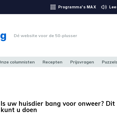
Programma's MAX
Lee
Dé website voor de 50-plusser
Onze columnisten
Recepten
Prijsvragen
Puzzel
ERK & RECHT
GEZONDHEID & SPORT
HUIS, TUIN & HOBBY
MEDIA & 
Is uw huisdier bang voor onweer? Dit
kunt u doen