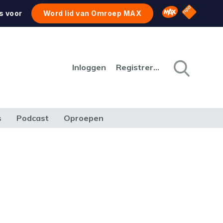
NPO Star
Omroep MAX
s voor
Word lid van Omroep MAX
Inloggen
Registreren
s
Podcast
Oproepen
CULTUUR
NATUUR & MILIEU
REIZEN & VERKEER