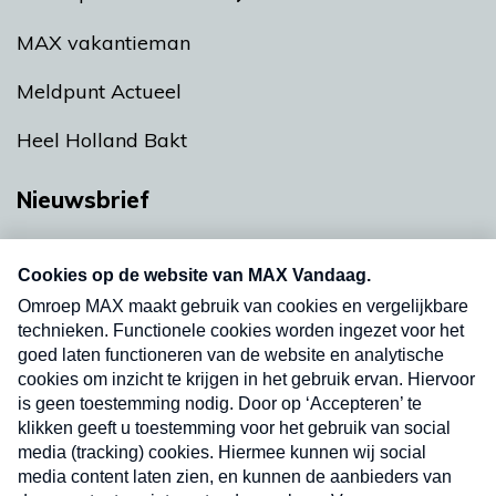
MAX vakantieman
Meldpunt Actueel
Heel Holland Bakt
Nieuwsbrief
Neem hier een gratis abonnement op onze
nieuwsbrief. Elke vrijdag- en dinsdagochtend in
uw mailbox.
Verzend