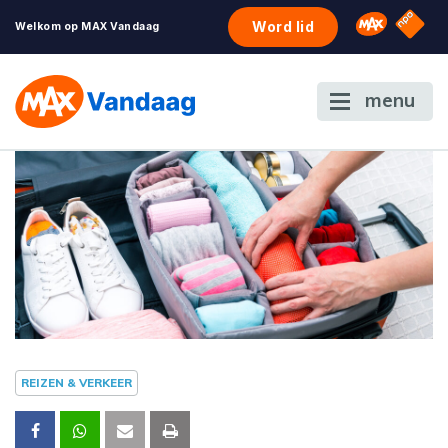
NPO S
Omroep 
Word lid
Welkom op MAX Vandaag
menu
REIZEN & VERKEER