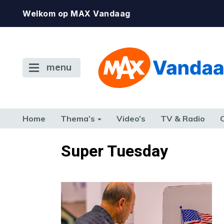
Welkom op MAX Vandaag
menu
Home
Thema’s
Video’s
TV & Radio
CONSUMENT
ETEN & DRINKEN
FAMILIE & RELATIE
GELD, W
Super Tuesday
TERUG NAAR TOEN