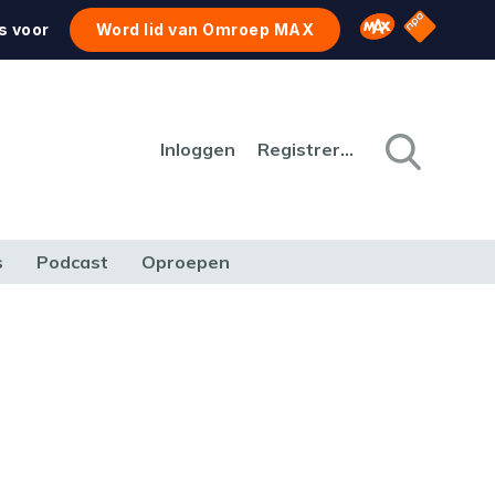
NPO Star
Omroep MAX
s voor
Word lid van Omroep MAX
Inloggen
Registreren
s
Podcast
Oproepen
CULTUUR
NATUUR & MILIEU
REIZEN & VERKEER