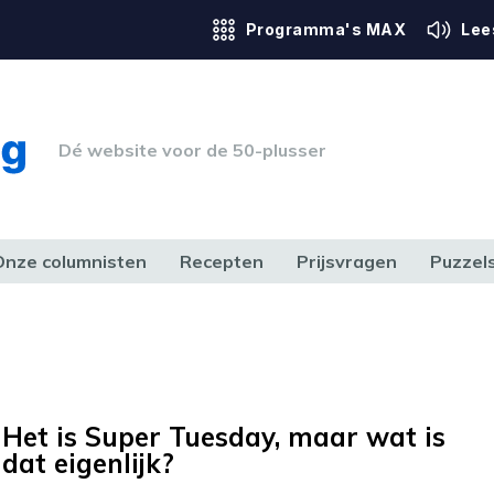
Programma's MAX
Lee
Dé website voor de 50-plusser
Onze columnisten
Recepten
Prijsvragen
Puzzel
ERK & RECHT
GEZONDHEID & SPORT
HUIS, TUIN & HOBBY
MEDIA & 
Het is Super Tuesday, maar wat is
dat eigenlijk?