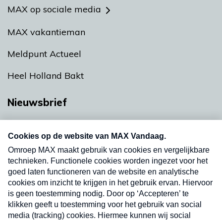
MAX op sociale media
MAX vakantieman
Meldpunt Actueel
Heel Holland Bakt
Nieuwsbrief
Neem hier een gratis abonnement op onze
nieuwsbrief. Elke vrijdag- en dinsdagochtend in
uw mailbox.
Verzend