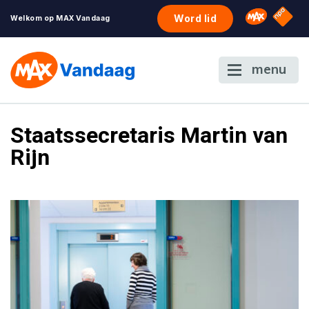
NPO S
Omroep 
Word lid
Welkom op MAX Vandaag
menu
Staatssecretaris Martin van
Rijn