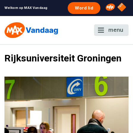
NPO S
Omroep 
Word lid
Welkom op MAX Vandaag
menu
Rijksuniversiteit Groningen