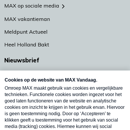
MAX op sociale media
MAX vakantieman
Meldpunt Actueel
Heel Holland Bakt
Nieuwsbrief
Neem hier een gratis abonnement op onze
nieuwsbrief. Elke vrijdag- en dinsdagochtend in
uw mailbox.
Verzend