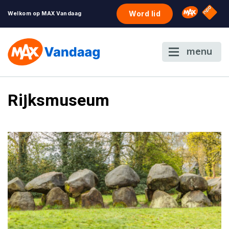
NPO S
Omroep 
Word lid
Welkom op MAX Vandaag
menu
Rijksmuseum