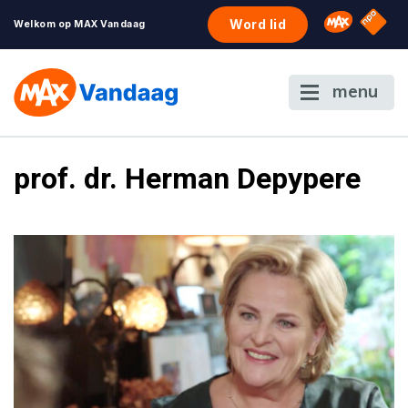
NPO S
Omroep 
Word lid
Welkom op MAX Vandaag
menu
prof. dr. Herman Depypere