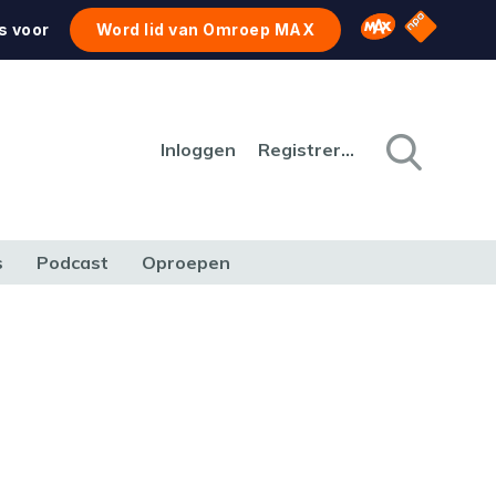
NPO Star
Omroep MAX
s voor
Word lid van Omroep MAX
Inloggen
Registreren
s
Podcast
Oproepen
CULTUUR
NATUUR & MILIEU
REIZEN & VERKEER