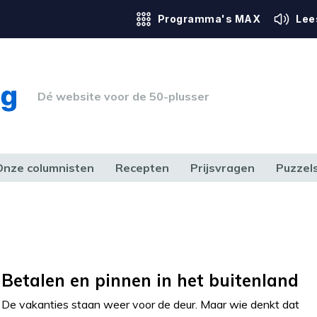
Programma's MAX
Lee
Dé website voor de 50-plusser
Onze columnisten
Recepten
Prijsvragen
Puzzel
ERK & RECHT
GEZONDHEID & SPORT
HUIS, TUIN & HOBBY
MEDIA & 
Betalen en pinnen in het buitenland
De vakanties staan weer voor de deur. Maar wie denkt dat