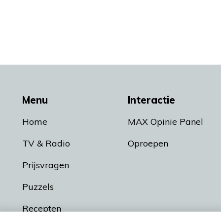
Menu
Interactie
Home
MAX Opinie Panel
TV & Radio
Oproepen
Prijsvragen
Puzzels
Recepten