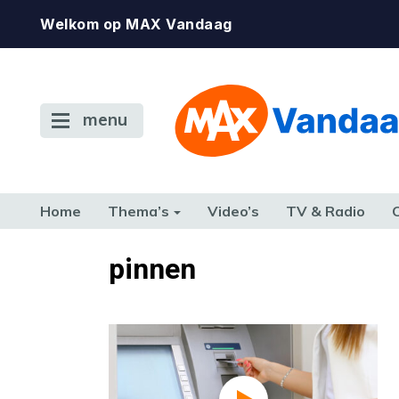
Welkom op MAX Vandaag
menu
Home
Thema’s
Video’s
TV & Radio
CONSUMENT
ETEN & DRINKEN
FAMILIE & RELATIE
GELD, W
pinnen
TERUG NAAR TOEN