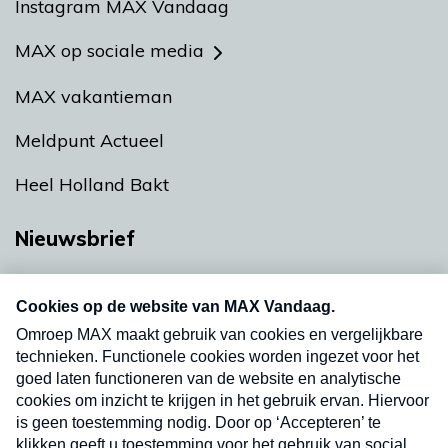
Instagram MAX Vandaag
MAX op sociale media
MAX vakantieman
Meldpunt Actueel
Heel Holland Bakt
Nieuwsbrief
Neem hier een gratis abonnement op onze
nieuwsbrief. Elke vrijdag- en dinsdagochtend in
uw mailbox.
Verzend