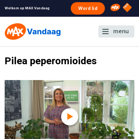
NPO S
Omroep 
Word lid
Welkom op MAX Vandaag
menu
Pilea peperomioides