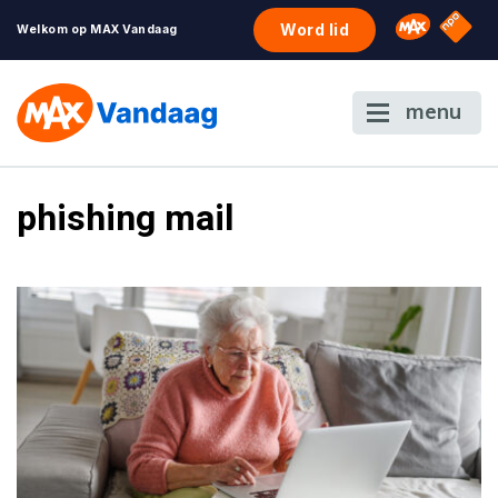
NPO S
Omroep 
Word lid
Welkom op MAX Vandaag
menu
phishing mail