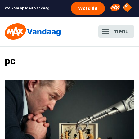
NPO S
Omroep 
Word lid
Welkom op MAX Vandaag
menu
pc