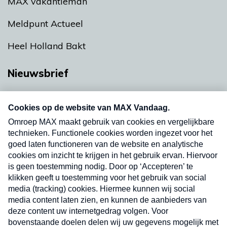
MAX vakantieman
Meldpunt Actueel
Heel Holland Bakt
Nieuwsbrief
Neem hier een gratis abonnement op onze
nieuwsbrief. Elke vrijdag- en dinsdagochtend in
uw mailbox.
Verzend