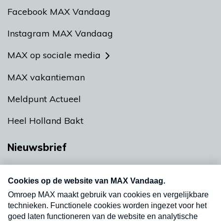
Facebook MAX Vandaag
Instagram MAX Vandaag
MAX op sociale media
MAX vakantieman
Meldpunt Actueel
Heel Holland Bakt
Nieuwsbrief
Neem hier een gratis abonnement op onze
nieuwsbrief. Elke vrijdag- en dinsdagochtend in
uw mailbox.
Verzend