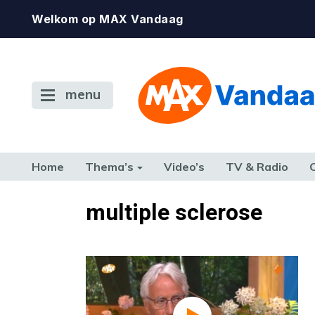
Welkom op MAX Vandaag
menu
Home
Thema’s
Video’s
TV & Radio
CONSUMENT
ETEN & DRINKEN
FAMILIE & RELATIE
GELD, W
multiple sclerose
TERUG NAAR TOEN