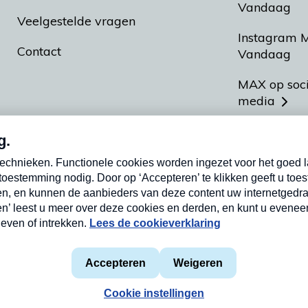
Vandaag
Veelgestelde vragen
Instagram 
Contact
Vandaag
MAX op soc
media
MAX vakan
Meldpunt A
Heel Hollan
aarden
Privacyverklaring
Cookieverklaring