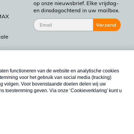
op onze nieuwsbrief. Elke vrijdag-
en dinsdagochtend in uw mailbox.
MAX
Verzend
iale
tieman
ctueel
Nieuwsbrief
d Bakt
Neem hier een gratis abonnement op onze
nieuwsbrief. Elke vrijdag- en dinsdagochtend in uw
mailbox.
Copyright © 2026 MAX Vandaag -
Omroep MAX
privacyverklaring