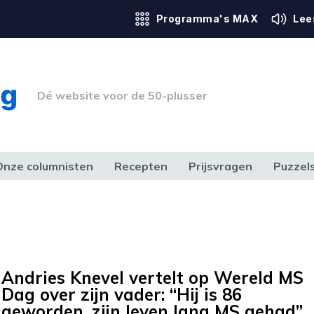
Programma's MAX
Lee
Dé website voor de 50-plusser
Onze columnisten
Recepten
Prijsvragen
Puzzel
ERK & RECHT
GEZONDHEID & SPORT
HUIS, TUIN & HOBBY
MEDIA & 
Andries Knevel vertelt op Wereld MS
Dag over zijn vader: “Hij is 86
geworden, zijn leven lang MS gehad”