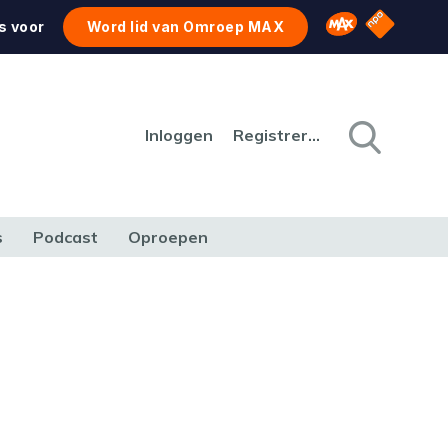
NPO Star
Omroep MAX
s voor
Word lid van Omroep MAX
Inloggen
Registreren
s
Podcast
Oproepen
CULTUUR
NATUUR & MILIEU
REIZEN & VERKEER