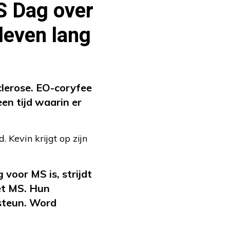
S Dag over
 leven lang
lerose. EO-coryfee
een tijd waarin er
 Kevin krijgt op zijn
voor MS is, strijdt
et MS. Hun
steun. Word