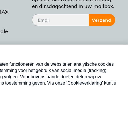
en dinsdagochtend in uw mailbox.
MAX
Verzend
iale
tieman
ctueel
Nieuwsbrief
d Bakt
Neem hier een gratis abonnement op onze
nieuwsbrief. Elke vrijdag- en dinsdagochtend in uw
mailbox.
Copyright © 2026 MAX Vandaag -
Omroep MAX
privacyverklaring