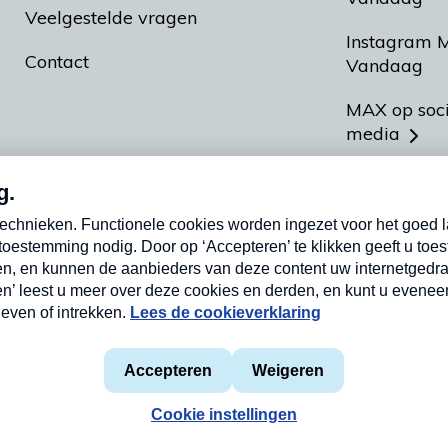
Veelgestelde vragen
Instagram 
Contact
Vandaag
MAX op soc
media
MAX vakan
Meldpunt A
Heel Hollan
aarden
Privacyverklaring
Cookieverklaring