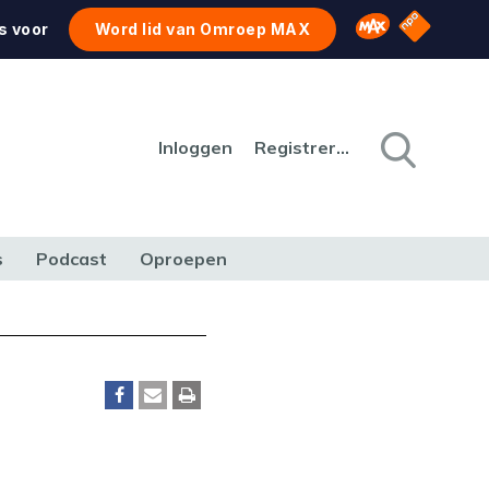
NPO Star
Omroep MAX
s voor
Word lid van Omroep MAX
Inloggen
Registreren
s
Podcast
Oproepen
CULTUUR
NATUUR & MILIEU
REIZEN & VERKEER