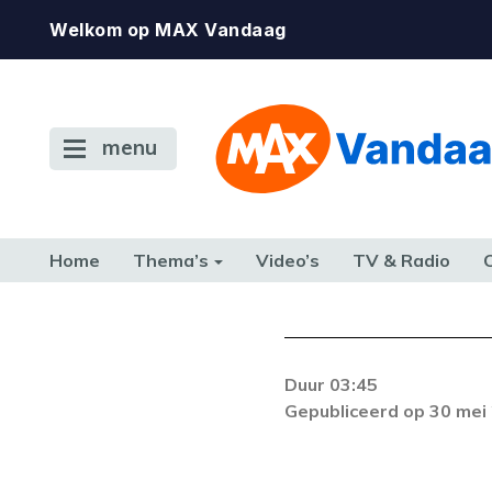
Welkom op MAX Vandaag
menu
Home
Thema’s
Video’s
TV & Radio
CONSUMENT
ETEN & DRINKEN
FAMILIE & RELATIE
GELD, W
TERUG NAAR TOEN
Duur 03:45
De gewenste st
Gepubliceerd op 30 mei
beschikbaar. Als he
neem dan contact