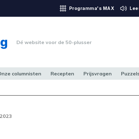
Programma's MAX
Lee
Dé website voor de 50-plusser
Onze columnisten
Recepten
Prijsvragen
Puzzel
ERK & RECHT
GEZONDHEID & SPORT
HUIS, TUIN & HOBBY
MEDIA & 
Foutcode 403
ream is op dit moment niet
 2023
t probleem zich blijft voordoen,
 op met onze klantenservice.