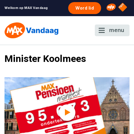
NPO S
Omroep 
Word lid
Welkom op MAX Vandaag
menu
Minister Koolmees