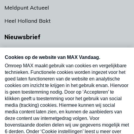
Meldpunt Actueel
Heel Holland Bakt
Nieuwsbrief
Neem hier een gratis abonnement op onze
nieuwsbrief. Elke vrijdag- en dinsdagochtend in
uw mailbox.
Verzend