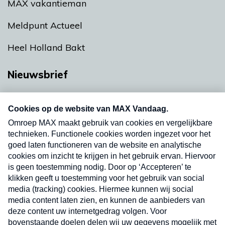
MAX vakantieman
Meldpunt Actueel
Heel Holland Bakt
Nieuwsbrief
Neem hier een gratis abonnement op onze
nieuwsbrief. Elke vrijdag- en dinsdagochtend in
uw mailbox.
Verzend