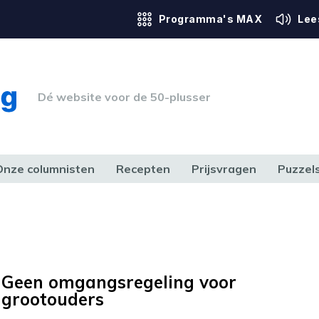
Programma's MAX
Lee
Dé website voor de 50-plusser
Onze columnisten
Recepten
Prijsvragen
Puzzel
ERK & RECHT
GEZONDHEID & SPORT
HUIS, TUIN & HOBBY
MEDIA & 
Geen omgangsregeling voor
grootouders