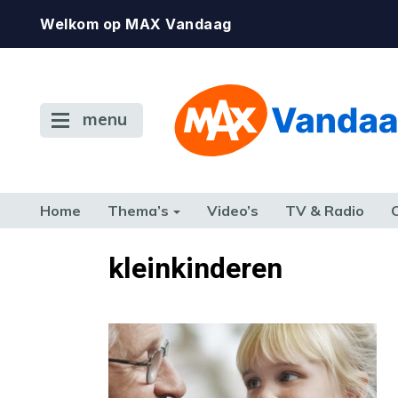
Welkom op MAX Vandaag
menu
Home
Thema’s
Video’s
TV & Radio
CONSUMENT
ETEN & DRINKEN
FAMILIE & RELATIE
GELD, W
kleinkinderen
TERUG NAAR TOEN