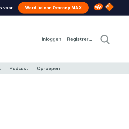
NPO Star
Omroep MAX
s voor
Word lid van Omroep MAX
Inloggen
Registreren
s
Podcast
Oproepen
CULTUUR
NATUUR & MILIEU
REIZEN & VERKEER