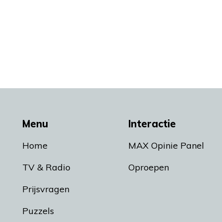
Menu
Interactie
Home
MAX Opinie Panel
TV & Radio
Oproepen
Prijsvragen
Puzzels