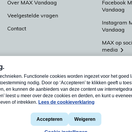
Over MAX Vandaag
Facebook 
Vandaag
Veelgestelde vragen
Instagram 
Contact
Vandaag
MAX op soc
media
MAX vakan
Meldpunt A
Heel Hollan
aarden
Privacyverklaring
Cookieverklaring