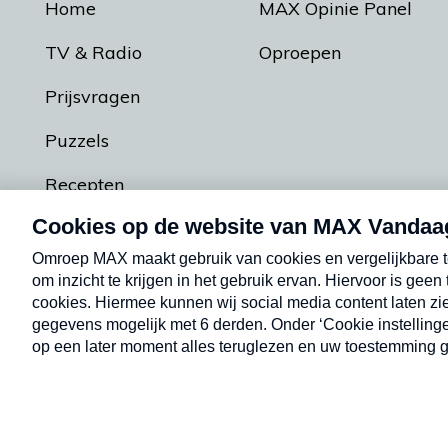
Home
MAX Opinie Panel
TV & Radio
Oproepen
Prijsvragen
Puzzels
Recepten
Podcasts
Contact
Algemene voorw
Kwetsbaarheid melden