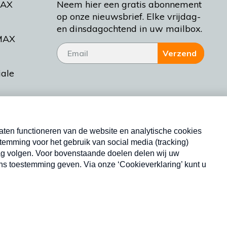
MAX
Neem hier een gratis abonnement
op onze nieuwsbrief. Elke vrijdag-
en dinsdagochtend in uw mailbox.
MAX
Verzend
iale
tieman
ctueel
Nieuwsbrief
d Bakt
Neem hier een gratis abonnement op onze
nieuwsbrief. Elke vrijdag- en dinsdagochtend in uw
mailbox.
Copyright © 2026 MAX Vandaag -
Omroep MAX
privacyverklaring