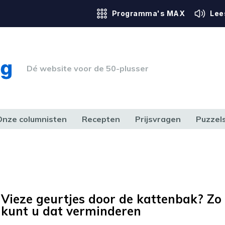
Programma's MAX
Lee
Dé website voor de 50-plusser
Onze columnisten
Recepten
Prijsvragen
Puzzel
ERK & RECHT
GEZONDHEID & SPORT
HUIS, TUIN & HOBBY
MEDIA & 
Vieze geurtjes door de kattenbak? Zo
kunt u dat verminderen