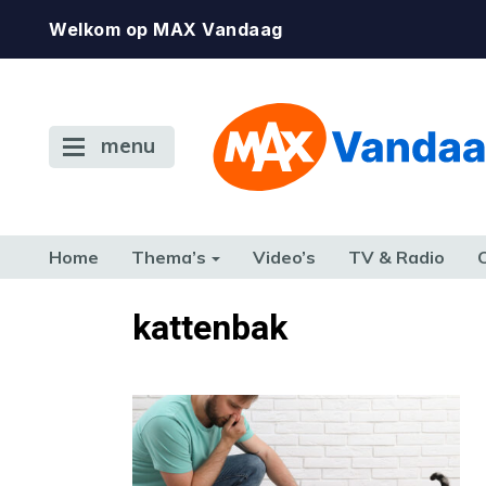
Welkom op MAX Vandaag
menu
Home
Thema’s
Video’s
TV & Radio
CONSUMENT
ETEN & DRINKEN
FAMILIE & RELATIE
GELD, W
kattenbak
TERUG NAAR TOEN