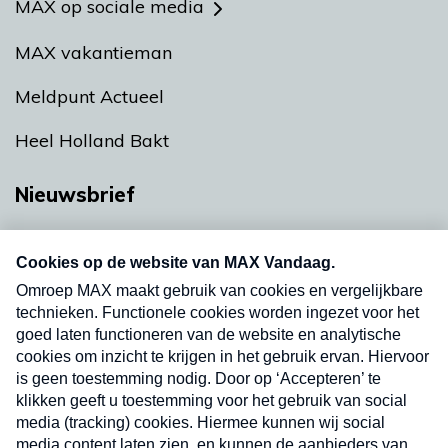
MAX op sociale media
MAX vakantieman
Meldpunt Actueel
Heel Holland Bakt
Nieuwsbrief
Neem hier een gratis abonnement op onze
nieuwsbrief. Elke vrijdag- en dinsdagochtend in
uw mailbox.
Verzend