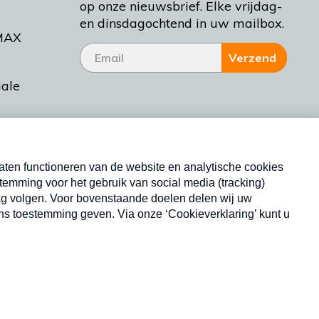
op onze nieuwsbrief. Elke vrijdag-
en dinsdagochtend in uw mailbox.
MAX
Verzend
iale
tieman
ctueel
Nieuwsbrief
d Bakt
Neem hier een gratis abonnement op onze
nieuwsbrief. Elke vrijdag- en dinsdagochtend in uw
mailbox.
Copyright © 2026 MAX Vandaag -
Omroep MAX
privacyverklaring