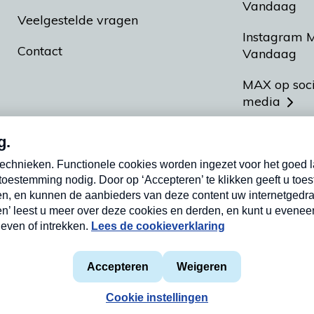
Vandaag
Veelgestelde vragen
Instagram 
Contact
Vandaag
MAX op soc
media
MAX vakan
Meldpunt A
Heel Hollan
aarden
Privacyverklaring
Cookieverklaring