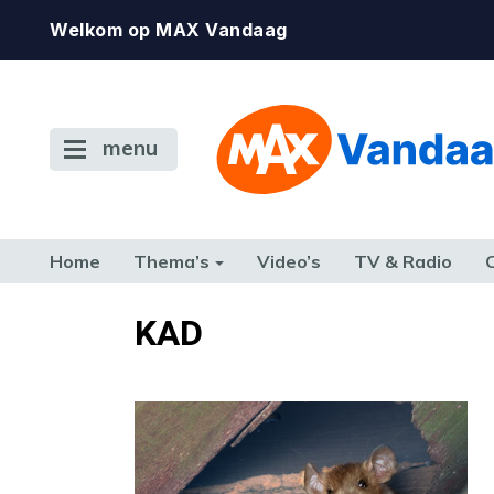
Welkom op MAX Vandaag
menu
Home
Thema’s
Video’s
TV & Radio
CONSUMENT
ETEN & DRINKEN
FAMILIE & RELATIE
GELD, W
KAD
TERUG NAAR TOEN