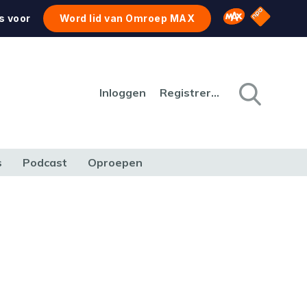
NPO Star
Omroep MAX
s voor
Word lid van Omroep MAX
Inloggen
Registreren
s
Podcast
Oproepen
CULTUUR
NATUUR & MILIEU
REIZEN & VERKEER