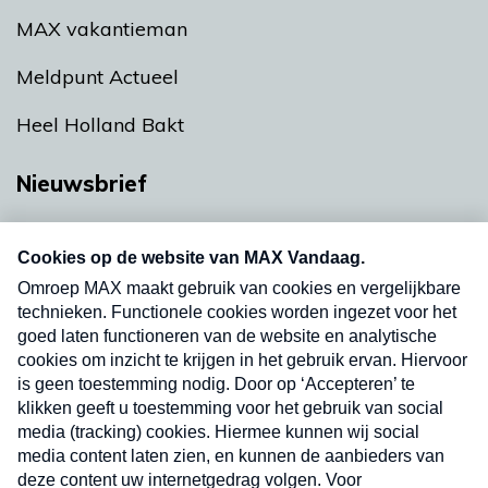
MAX vakantieman
Meldpunt Actueel
Heel Holland Bakt
Nieuwsbrief
Neem hier een gratis abonnement op onze
nieuwsbrief. Elke vrijdag- en dinsdagochtend in
uw mailbox.
Verzend