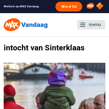
NPO S
Omroep 
Word lid
Welkom op MAX Vandaag
menu
intocht van Sinterklaas