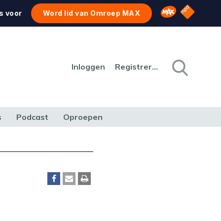
NPO Star
Omroep MAX
s voor
Word lid van Omroep MAX
Inloggen
Registreren
s
Podcast
Oproepen
CULTUUR
NATUUR & MILIEU
REIZEN & VERKEER