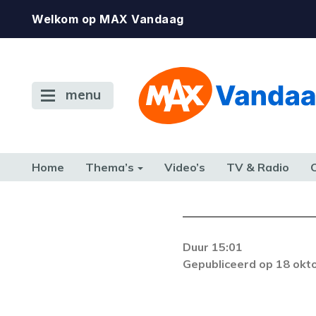
Welkom op MAX Vandaag
menu
Home
Thema’s
Video’s
TV & Radio
CONSUMENT
ETEN & DRINKEN
FAMILIE & RELATIE
GELD, W
TERUG NAAR TOEN
Duur 15:01
Gepubliceerd op 18 okt