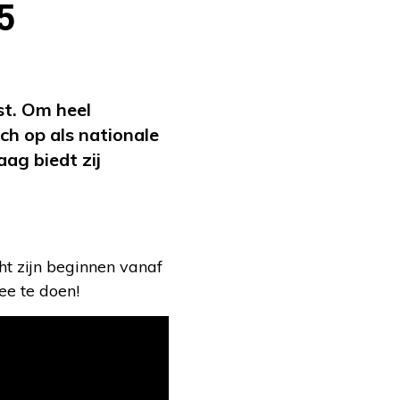
5
st. Om heel
h op als nationale
ag biedt zij
t zijn beginnen vanaf
ee te doen!