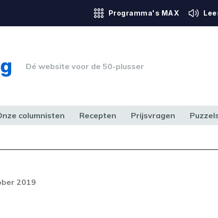
Programma's MAX
Lee
Dé website voor de 50-plusser
Onze columnisten
Recepten
Prijsvragen
Puzzel
ERK & RECHT
GEZONDHEID & SPORT
HUIS, TUIN & HOBBY
MEDIA & 
ober 2019