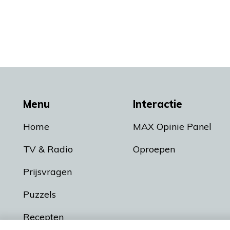
Menu
Interactie
Home
MAX Opinie Panel
TV & Radio
Oproepen
Prijsvragen
Puzzels
Recepten