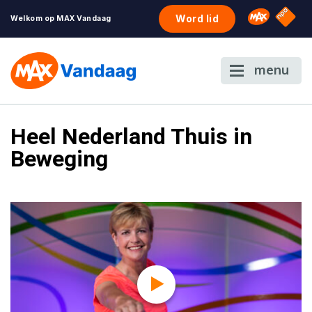
NPO S
Omroep 
Word lid
Welkom op MAX Vandaag
menu
Heel Nederland Thuis in
Beweging